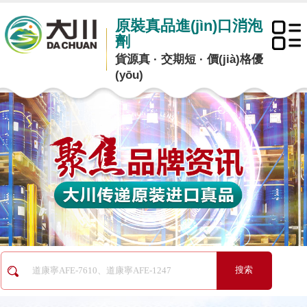
原裝真品進(jìn)口消泡
劑
貨源真 · 交期短 · 價(jià)格優
(yōu)