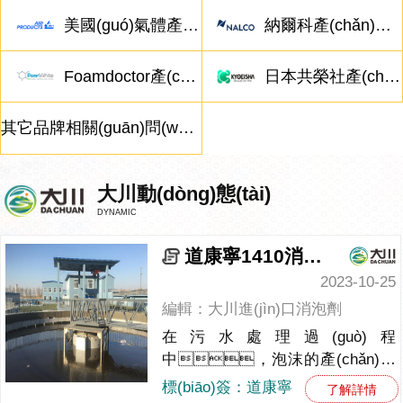
美國(guó)氣體產(chǎn)品相關(guān)問(wèn)題
納爾科產(chǎn)品相關(guān)問(wèn)題
Foamdoctor產(chǎn)品相關(guān)問(wèn)題
日本共榮社產(chǎn)品相關(guān)問(wèn)題
其它品牌相關(guān)問(wèn)題
大川動(dòng)態(tài)
DYNAMIC
道康寧1410消泡劑在水處理中的優(yōu)勢(shì)
2023-10-25
編輯：大川進(jìn)口消泡劑
在污水處理過(guò)程
中，泡沫的產(chǎn)生
是一個(gè)普遍存在的問(wèn)
標(biāo)簽：道康寧
了解詳情