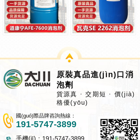
原裝真品進(jìn)口消
泡劑
貨源真 · 交期短 · 價(jià)
格優(yōu)
國(guó)際品牌咨詢熱線：
191-5747-3899
手機(jī)：191-5747-3899