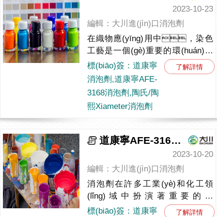
2023-10-23
編輯：大川進(jìn)口消泡劑
在織物應(yīng)用中，染色
工藝是一個(gè)重要的環(huán)節
(jié)，染色可以使白色織物
標(biāo)簽：道康寧
了解詳情
變得豐富多彩，但是織物染色加工
消泡劑,道康寧AFE-
過(guò)程中泡沫問(wèn)題是一個
3168消泡劑,陶氏/陶
(gè)難題，道康寧AFE-
熙Xiameter消泡劑
3168消泡劑的出現(xiàn)為...
道康寧AFE-3168消泡劑：高效解決多領(lǐng)域消泡難題
2023-10-20
編輯：大川進(jìn)口消泡劑
消泡劑在許多工業(yè)和化工領
(lǐng)域中扮演著重要的角
色，而道康寧AFE-3168消
標(biāo)簽：道康寧
了解詳情