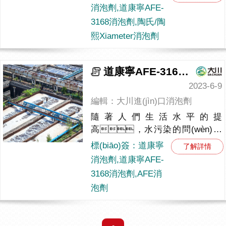
泡劑作為一種非離子型消泡
消泡劑,道康寧AFE-
劑，以其卓越的性能解
3168消泡劑,陶氏/陶
決了眾多應(yīng)用領(lǐng)域中的
熙Xiameter消泡劑
消泡難題。（涂...
道康寧AFE-3168消泡劑，污水處理行業(yè)的好幫手
2023-6-9
編輯：大川進(jìn)口消泡劑
隨著人們生活水平的提
高，水污染的問(wèn)題
越來(lái)越嚴(yán)重，不少地區
標(biāo)簽：道康寧
了解詳情
(qū)的水資源使用的問(wèn)題也因
消泡劑,道康寧AFE-
此受到了影響。為了解決水污染
3168消泡劑,AFE消
的問(wèn)題，許多地區(qū)采用水
泡劑
處理的方式對(duì)污水進(jìn)行
凈...