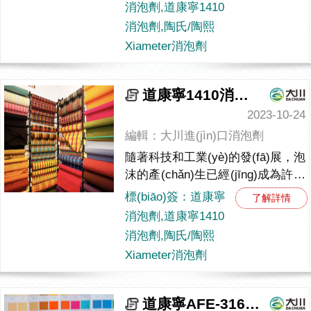
題。泡沫不僅干擾了正常
消泡劑,道康寧1410
的處理操作，還可能對(duì)設
消泡劑,陶氏/陶熙
(shè)備和工藝帶來(lái)不利影
Xiameter消泡劑
響。然而，通過(guò)使用
道康寧1410消泡劑，我...
道康寧1410消泡劑的應(yīng)用領(lǐng)域大解析
2023-10-24
編輯：大川進(jìn)口消泡劑
隨著科技和工業(yè)的發(fā)展，泡
沫的產(chǎn)生已經(jīng)成為許多
領(lǐng)域中需要解決的問(wèn)
標(biāo)簽：道康寧
了解詳情
題。為了控制水相體系中的泡
消泡劑,道康寧1410
沫，道康寧1410消泡劑應
消泡劑,陶氏/陶熙
(yīng)運(yùn)而生，下面是它子啊
Xiameter消泡劑
不同領(lǐng)域的應(yīng)用范...
道康寧AFE-3168消泡劑的相關(guān)特點(diǎn)介紹